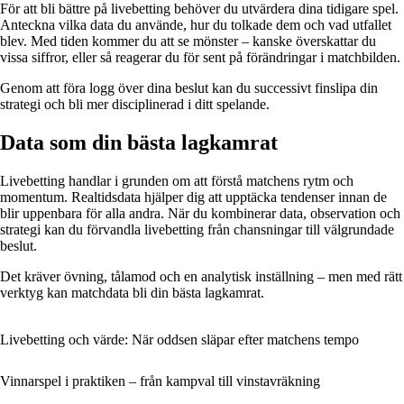
För att bli bättre på livebetting behöver du utvärdera dina tidigare spel.
Anteckna vilka data du använde, hur du tolkade dem och vad utfallet
blev. Med tiden kommer du att se mönster – kanske överskattar du
vissa siffror, eller så reagerar du för sent på förändringar i matchbilden.
Genom att föra logg över dina beslut kan du successivt finslipa din
strategi och bli mer disciplinerad i ditt spelande.
Data som din bästa lagkamrat
Livebetting handlar i grunden om att förstå matchens rytm och
momentum. Realtidsdata hjälper dig att upptäcka tendenser innan de
blir uppenbara för alla andra. När du kombinerar data, observation och
strategi kan du förvandla livebetting från chansningar till välgrundade
beslut.
Det kräver övning, tålamod och en analytisk inställning – men med rätt
verktyg kan matchdata bli din bästa lagkamrat.
Livebetting och värde: När oddsen släpar efter matchens tempo
Vinnarspel i praktiken – från kampval till vinstavräkning