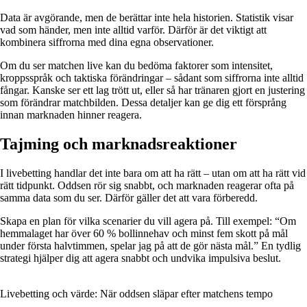
Data är avgörande, men de berättar inte hela historien. Statistik visar
vad som händer, men inte alltid varför. Därför är det viktigt att
kombinera siffrorna med dina egna observationer.
Om du ser matchen live kan du bedöma faktorer som intensitet,
kroppsspråk och taktiska förändringar – sådant som siffrorna inte alltid
fångar. Kanske ser ett lag trött ut, eller så har tränaren gjort en justering
som förändrar matchbilden. Dessa detaljer kan ge dig ett försprång
innan marknaden hinner reagera.
Tajming och marknadsreaktioner
I livebetting handlar det inte bara om att ha rätt – utan om att ha rätt vid
rätt tidpunkt. Oddsen rör sig snabbt, och marknaden reagerar ofta på
samma data som du ser. Därför gäller det att vara förberedd.
Skapa en plan för vilka scenarier du vill agera på. Till exempel: “Om
hemmalaget har över 60 % bollinnehav och minst fem skott på mål
under första halvtimmen, spelar jag på att de gör nästa mål.” En tydlig
strategi hjälper dig att agera snabbt och undvika impulsiva beslut.
Livebetting och värde: När oddsen släpar efter matchens tempo