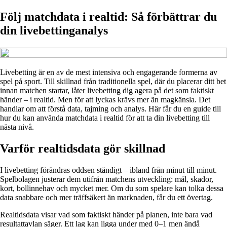
Följ matchdata i realtid: Så förbättrar du
din livebettinganalys
Livebetting är en av de mest intensiva och engagerande formerna av
spel på sport. Till skillnad från traditionella spel, där du placerar ditt bet
innan matchen startar, låter livebetting dig agera på det som faktiskt
händer – i realtid. Men för att lyckas krävs mer än magkänsla. Det
handlar om att förstå data, tajming och analys. Här får du en guide till
hur du kan använda matchdata i realtid för att ta din livebetting till
nästa nivå.
Varför realtidsdata gör skillnad
I livebetting förändras oddsen ständigt – ibland från minut till minut.
Spelbolagen justerar dem utifrån matchens utveckling: mål, skador,
kort, bollinnehav och mycket mer. Om du som spelare kan tolka dessa
data snabbare och mer träffsäkert än marknaden, får du ett övertag.
Realtidsdata visar vad som faktiskt händer på planen, inte bara vad
resultattavlan säger. Ett lag kan ligga under med 0–1 men ändå