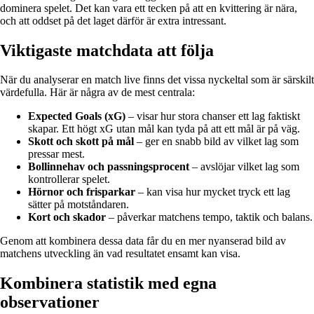
dominera spelet. Det kan vara ett tecken på att en kvittering är nära,
och att oddset på det laget därför är extra intressant.
Viktigaste matchdata att följa
När du analyserar en match live finns det vissa nyckeltal som är särskilt
värdefulla. Här är några av de mest centrala:
Expected Goals (xG)
– visar hur stora chanser ett lag faktiskt
skapar. Ett högt xG utan mål kan tyda på att ett mål är på väg.
Skott och skott på mål
– ger en snabb bild av vilket lag som
pressar mest.
Bollinnehav och passningsprocent
– avslöjar vilket lag som
kontrollerar spelet.
Hörnor och frisparkar
– kan visa hur mycket tryck ett lag
sätter på motståndaren.
Kort och skador
– påverkar matchens tempo, taktik och balans.
Genom att kombinera dessa data får du en mer nyanserad bild av
matchens utveckling än vad resultatet ensamt kan visa.
Kombinera statistik med egna
observationer