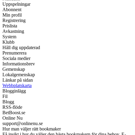
Uppspelningar
Abonnent
Min profil
Registrering
Prislista
Avkastning
System
Klubb
Håll dig uppdaterad
Prenumerera
Sociala medier
Informationsbrev
Gemenskap
Lokalgemenskap
Länkar på sidan
Webbplatskarta
Blogginlägg
Fil
Blogg
RSS-flöde
BetBoost.se
Online Nu
support@onlinenu.se
Hur man väljer rätt bookmaker
Få insikt i hur du väljer den bästa bookmakern för dina behov. E-