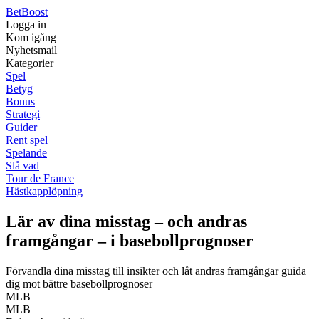
Bet
Boost
Logga in
Kom igång
Nyhetsmail
Kategorier
Spel
Betyg
Bonus
Strategi
Guider
Rent spel
Spelande
Slå vad
Tour de France
Hästkapplöpning
Lär av dina misstag – och andras
framgångar – i basebollprognoser
Förvandla dina misstag till insikter och låt andras framgångar guida
dig mot bättre basebollprognoser
MLB
MLB