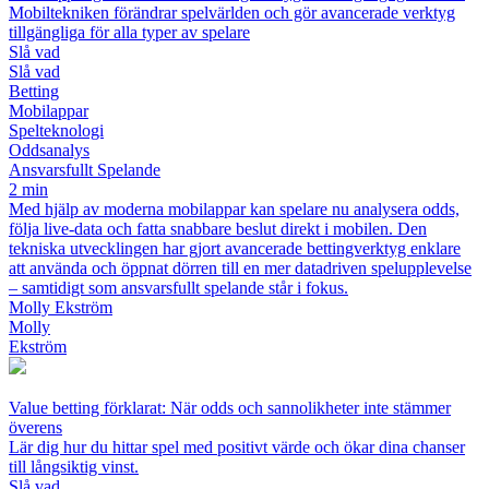
Mobiltekniken förändrar spelvärlden och gör avancerade verktyg
tillgängliga för alla typer av spelare
Slå vad
Slå vad
Betting
Mobilappar
Spelteknologi
Oddsanalys
Ansvarsfullt Spelande
2 min
Med hjälp av moderna mobilappar kan spelare nu analysera odds,
följa live-data och fatta snabbare beslut direkt i mobilen. Den
tekniska utvecklingen har gjort avancerade bettingverktyg enklare
att använda och öppnat dörren till en mer datadriven spelupplevelse
– samtidigt som ansvarsfullt spelande står i fokus.
Molly Ekström
Molly
Ekström
Value betting förklarat: När odds och sannolikheter inte stämmer
överens
Lär dig hur du hittar spel med positivt värde och ökar dina chanser
till långsiktig vinst.
Slå vad