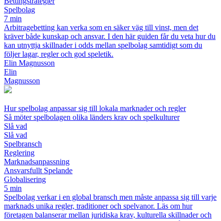
Bettingstrategier
Spelbolag
7 min
Arbitragebetting kan verka som en säker väg till vinst, men det
kräver både kunskap och ansvar. I den här guiden får du veta hur du
kan utnyttja skillnader i odds mellan spelbolag samtidigt som du
följer lagar, regler och god speletik.
Elin Magnusson
Elin
Magnusson
Hur spelbolag anpassar sig till lokala marknader och regler
Så möter spelbolagen olika länders krav och spelkulturer
Slå vad
Slå vad
Spelbransch
Reglering
Marknadsanpassning
Ansvarsfullt Spelande
Globalisering
5 min
Spelbolag verkar i en global bransch men måste anpassa sig till varje
marknads unika regler, traditioner och spelvanor. Läs om hur
företagen balanserar mellan juridiska krav, kulturella skillnader och