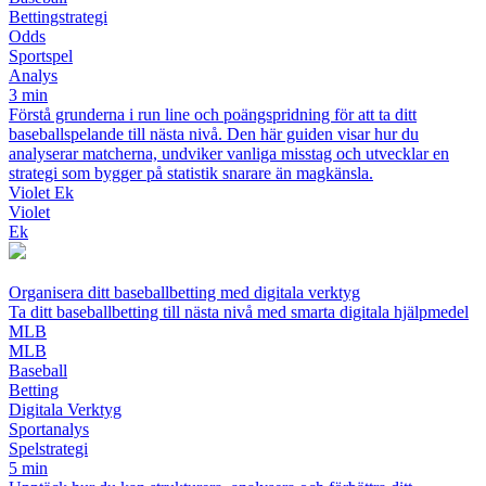
Bettingstrategi
Odds
Sportspel
Analys
3 min
Förstå grunderna i run line och poängspridning för att ta ditt
baseballspelande till nästa nivå. Den här guiden visar hur du
analyserar matcherna, undviker vanliga misstag och utvecklar en
strategi som bygger på statistik snarare än magkänsla.
Violet Ek
Violet
Ek
Organisera ditt baseballbetting med digitala verktyg
Ta ditt baseballbetting till nästa nivå med smarta digitala hjälpmedel
MLB
MLB
Baseball
Betting
Digitala Verktyg
Sportanalys
Spelstrategi
5 min