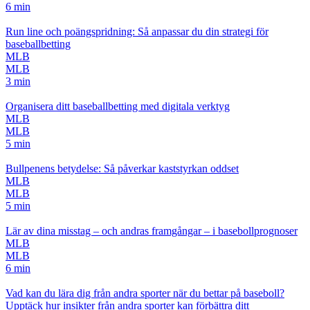
6 min
Run line och poängspridning: Så anpassar du din strategi för
baseballbetting
MLB
MLB
3 min
Organisera ditt baseballbetting med digitala verktyg
MLB
MLB
5 min
Bullpenens betydelse: Så påverkar kaststyrkan oddset
MLB
MLB
5 min
Lär av dina misstag – och andras framgångar – i basebollprognoser
MLB
MLB
6 min
Vad kan du lära dig från andra sporter när du bettar på baseboll?
Upptäck hur insikter från andra sporter kan förbättra ditt