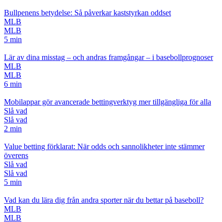
Bullpenens betydelse: Så påverkar kaststyrkan oddset
MLB
MLB
5 min
Lär av dina misstag – och andras framgångar – i basebollprognoser
MLB
MLB
6 min
Mobilappar gör avancerade bettingverktyg mer tillgängliga för alla
Slå vad
Slå vad
2 min
Value betting förklarat: När odds och sannolikheter inte stämmer
överens
Slå vad
Slå vad
5 min
Vad kan du lära dig från andra sporter när du bettar på baseboll?
MLB
MLB