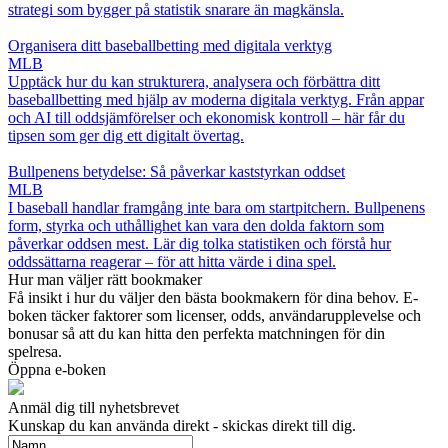
strategi som bygger på statistik snarare än magkänsla.
Organisera ditt baseballbetting med digitala verktyg
MLB
Upptäck hur du kan strukturera, analysera och förbättra ditt
baseballbetting med hjälp av moderna digitala verktyg. Från appar
och AI till oddsjämförelser och ekonomisk kontroll – här får du
tipsen som ger dig ett digitalt övertag.
Bullpenens betydelse: Så påverkar kaststyrkan oddset
MLB
I baseball handlar framgång inte bara om startpitchern. Bullpenens
form, styrka och uthållighet kan vara den dolda faktorn som
påverkar oddsen mest. Lär dig tolka statistiken och förstå hur
oddssättarna reagerar – för att hitta värde i dina spel.
Hur man väljer rätt bookmaker
Få insikt i hur du väljer den bästa bookmakern för dina behov. E-
boken täcker faktorer som licenser, odds, användarupplevelse och
bonusar så att du kan hitta den perfekta matchningen för din
spelresa.
Öppna e-boken
Anmäl dig till nyhetsbrevet
Kunskap du kan använda direkt - skickas direkt till dig.