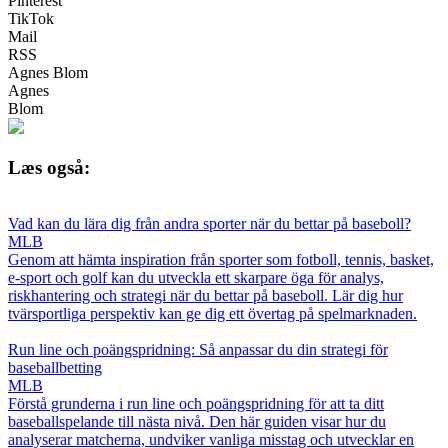
Pinterest
TikTok
Mail
RSS
Agnes Blom
Agnes
Blom
Læs også:
Vad kan du lära dig från andra sporter när du bettar på baseboll?
MLB
Genom att hämta inspiration från sporter som fotboll, tennis, basket,
e-sport och golf kan du utveckla ett skarpare öga för analys,
riskhantering och strategi när du bettar på baseboll. Lär dig hur
tvärsportliga perspektiv kan ge dig ett övertag på spelmarknaden.
Run line och poängspridning: Så anpassar du din strategi för
baseballbetting
MLB
Förstå grunderna i run line och poängspridning för att ta ditt
baseballspelande till nästa nivå. Den här guiden visar hur du
analyserar matcherna, undviker vanliga misstag och utvecklar en