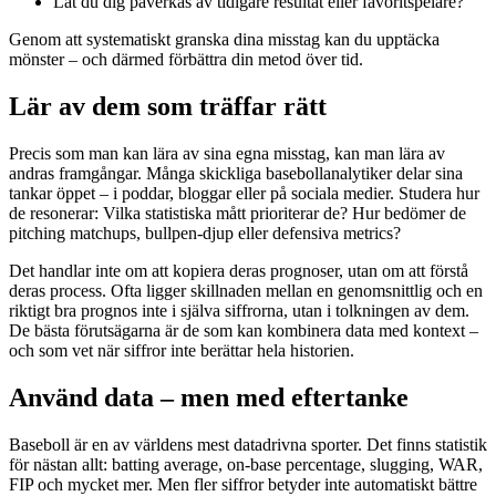
Lät du dig påverkas av tidigare resultat eller favoritspelare?
Genom att systematiskt granska dina misstag kan du upptäcka
mönster – och därmed förbättra din metod över tid.
Lär av dem som träffar rätt
Precis som man kan lära av sina egna misstag, kan man lära av
andras framgångar. Många skickliga basebollanalytiker delar sina
tankar öppet – i poddar, bloggar eller på sociala medier. Studera hur
de resonerar: Vilka statistiska mått prioriterar de? Hur bedömer de
pitching matchups, bullpen-djup eller defensiva metrics?
Det handlar inte om att kopiera deras prognoser, utan om att förstå
deras process. Ofta ligger skillnaden mellan en genomsnittlig och en
riktigt bra prognos inte i själva siffrorna, utan i tolkningen av dem.
De bästa förutsägarna är de som kan kombinera data med kontext –
och som vet när siffror inte berättar hela historien.
Använd data – men med eftertanke
Baseboll är en av världens mest datadrivna sporter. Det finns statistik
för nästan allt: batting average, on-base percentage, slugging, WAR,
FIP och mycket mer. Men fler siffror betyder inte automatiskt bättre