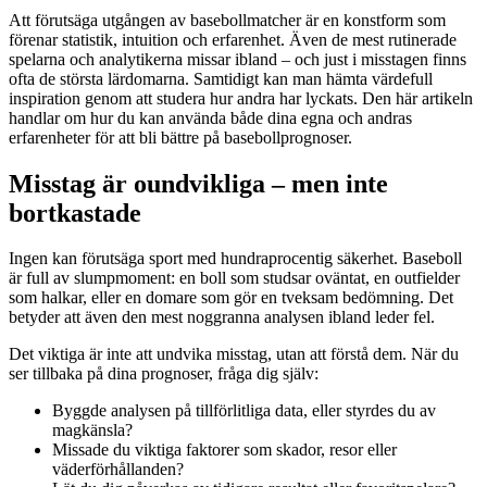
Att förutsäga utgången av basebollmatcher är en konstform som
förenar statistik, intuition och erfarenhet. Även de mest rutinerade
spelarna och analytikerna missar ibland – och just i misstagen finns
ofta de största lärdomarna. Samtidigt kan man hämta värdefull
inspiration genom att studera hur andra har lyckats. Den här artikeln
handlar om hur du kan använda både dina egna och andras
erfarenheter för att bli bättre på basebollprognoser.
Misstag är oundvikliga – men inte
bortkastade
Ingen kan förutsäga sport med hundraprocentig säkerhet. Baseboll
är full av slumpmoment: en boll som studsar oväntat, en outfielder
som halkar, eller en domare som gör en tveksam bedömning. Det
betyder att även den mest noggranna analysen ibland leder fel.
Det viktiga är inte att undvika misstag, utan att förstå dem. När du
ser tillbaka på dina prognoser, fråga dig själv:
Byggde analysen på tillförlitliga data, eller styrdes du av
magkänsla?
Missade du viktiga faktorer som skador, resor eller
väderförhållanden?