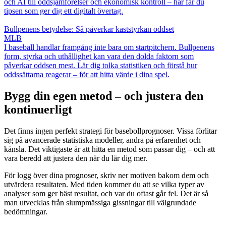
och AI till oddsjämförelser och ekonomisk kontroll – här får du
tipsen som ger dig ett digitalt övertag.
Bullpenens betydelse: Så påverkar kaststyrkan oddset
MLB
I baseball handlar framgång inte bara om startpitchern. Bullpenens
form, styrka och uthållighet kan vara den dolda faktorn som
påverkar oddsen mest. Lär dig tolka statistiken och förstå hur
oddssättarna reagerar – för att hitta värde i dina spel.
Bygg din egen metod – och justera den
kontinuerligt
Det finns ingen perfekt strategi för basebollprognoser. Vissa förlitar
sig på avancerade statistiska modeller, andra på erfarenhet och
känsla. Det viktigaste är att hitta en metod som passar dig – och att
vara beredd att justera den när du lär dig mer.
För logg över dina prognoser, skriv ner motiven bakom dem och
utvärdera resultaten. Med tiden kommer du att se vilka typer av
analyser som ger bäst resultat, och var du oftast går fel. Det är så
man utvecklas från slumpmässiga gissningar till välgrundade
bedömningar.