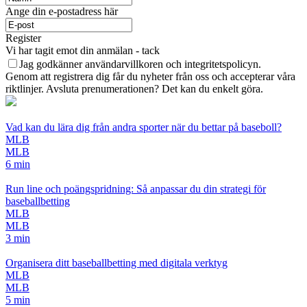
Ange din e-postadress här
Register
Vi har tagit emot din anmälan - tack
Jag godkänner användarvillkoren och integritetspolicyn.
Genom att registrera dig får du nyheter från oss och accepterar våra
riktlinjer. Avsluta prenumerationen? Det kan du enkelt göra.
Vad kan du lära dig från andra sporter när du bettar på baseboll?
MLB
MLB
6 min
Run line och poängspridning: Så anpassar du din strategi för
baseballbetting
MLB
MLB
3 min
Organisera ditt baseballbetting med digitala verktyg
MLB
MLB
5 min