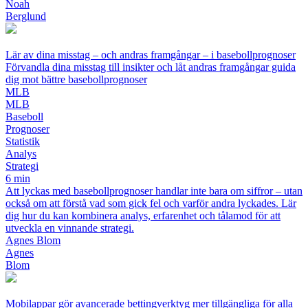
Noah
Berglund
Lär av dina misstag – och andras framgångar – i basebollprognoser
Förvandla dina misstag till insikter och låt andras framgångar guida
dig mot bättre basebollprognoser
MLB
MLB
Baseboll
Prognoser
Statistik
Analys
Strategi
6 min
Att lyckas med basebollprognoser handlar inte bara om siffror – utan
också om att förstå vad som gick fel och varför andra lyckades. Lär
dig hur du kan kombinera analys, erfarenhet och tålamod för att
utveckla en vinnande strategi.
Agnes Blom
Agnes
Blom
Mobilappar gör avancerade bettingverktyg mer tillgängliga för alla