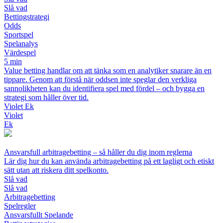
Slå vad
Bettingstrategi
Odds
Sportspel
Spelanalys
Värdespel
5 min
Value betting handlar om att tänka som en analytiker snarare än en
tippare. Genom att förstå när oddsen inte speglar den verkliga
sannolikheten kan du identifiera spel med fördel – och bygga en
strategi som håller över tid.
Violet Ek
Violet
Ek
Ansvarsfull arbitragebetting – så håller du dig inom reglerna
Lär dig hur du kan använda arbitragebetting på ett lagligt och etiskt
sätt utan att riskera ditt spelkonto.
Slå vad
Slå vad
Arbitragebetting
Spelregler
Ansvarsfullt Spelande