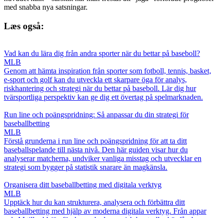
med snabba nya satsningar.
Læs også:
Vad kan du lära dig från andra sporter när du bettar på baseboll?
MLB
Genom att hämta inspiration från sporter som fotboll, tennis, basket,
e-sport och golf kan du utveckla ett skarpare öga för analys,
riskhantering och strategi när du bettar på baseboll. Lär dig hur
tvärsportliga perspektiv kan ge dig ett övertag på spelmarknaden.
Run line och poängspridning: Så anpassar du din strategi för
baseballbetting
MLB
Förstå grunderna i run line och poängspridning för att ta ditt
baseballspelande till nästa nivå. Den här guiden visar hur du
analyserar matcherna, undviker vanliga misstag och utvecklar en
strategi som bygger på statistik snarare än magkänsla.
Organisera ditt baseballbetting med digitala verktyg
MLB
Upptäck hur du kan strukturera, analysera och förbättra ditt
baseballbetting med hjälp av moderna digitala verktyg. Från appar