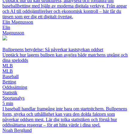
Upptäck hur du kan strukturera, analysera och förbättra ditt
baseballbetting med hjälp av moderna digitala verktyg. Från appar
och AI till oddsjämförelser och ekonomisk kontroll – här får du
tipsen som ger dig ett digitalt övertag.
Elin Magnusson
Elin
Magnusson
Bullpenens betydelse: Så påverkar kaststyrkan oddset
Upptäck hur lagens bullpen kan avgöra både matchens utgång och
dina spelodds
MLB
MLB
Baseball
Betting
Oddssättning
Statistik
Sportanalys
5 min
I baseball handlar framgång inte bara om startpitchern. Bullpenens
form, styrka och uthållighet kan vara den dolda faktorn som
påverkar oddsen mest. Lär dig tolka statistiken och förstå hur
oddssättarna reagerar – för att hitta värde i dina spel.
Noah Berglund