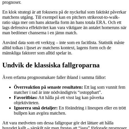
prognoser.
En klok strategi är att fokusera på de nyckeltal som faktiskt påverkar
matchens utgång. Till exempel kan en pitchers strikeout-to-walk-
ratio säga mer om hans aktuella form än hans totala ERA. Och ett
lags defensiva effektivitet kan vara viktigare än antalet homeruns när
man bedömer chanserna i en jämn match.
Använd data som ett verktyg – inte som en facitlista. Statistik måste
alltid tolkas i ljuset av matchens kontext, lagens form och de
mänskliga faktorer som alltid spelar in.
Undvik de klassiska fallgroparna
Även erfarna prognosmakare faller ibland i samma fällor:
Överreaktion på senaste resultaten:
Ett lag som vunnit fem
matcher i rad är inte nödvändigtvis “ostoppbart”.
Favoritbias:
Att hålla på ett visst lag kan påverka
objektiviteten.
Ignorera små detaljer:
En förändring i lineupen eller en trött
bullpen kan avgöra matchen.
Att vara medveten om dessa fallgropar gör det lättare att hålla
huvudet kallt – särskilt när man frestas att “jaga” förlorade prognoser