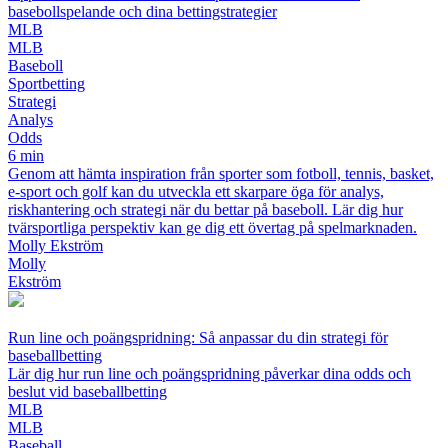
basebollspelande och dina bettingstrategier
MLB
MLB
Baseboll
Sportbetting
Strategi
Analys
Odds
6 min
Genom att hämta inspiration från sporter som fotboll, tennis, basket,
e-sport och golf kan du utveckla ett skarpare öga för analys,
riskhantering och strategi när du bettar på baseboll. Lär dig hur
tvärsportliga perspektiv kan ge dig ett övertag på spelmarknaden.
Molly Ekström
Molly
Ekström
Run line och poängspridning: Så anpassar du din strategi för
baseballbetting
Lär dig hur run line och poängspridning påverkar dina odds och
beslut vid baseballbetting
MLB
MLB
Baseball