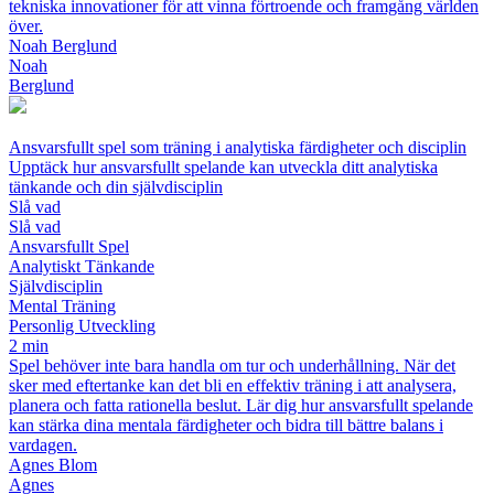
tekniska innovationer för att vinna förtroende och framgång världen
över.
Noah Berglund
Noah
Berglund
Ansvarsfullt spel som träning i analytiska färdigheter och disciplin
Upptäck hur ansvarsfullt spelande kan utveckla ditt analytiska
tänkande och din självdisciplin
Slå vad
Slå vad
Ansvarsfullt Spel
Analytiskt Tänkande
Självdisciplin
Mental Träning
Personlig Utveckling
2 min
Spel behöver inte bara handla om tur och underhållning. När det
sker med eftertanke kan det bli en effektiv träning i att analysera,
planera och fatta rationella beslut. Lär dig hur ansvarsfullt spelande
kan stärka dina mentala färdigheter och bidra till bättre balans i
vardagen.
Agnes Blom
Agnes