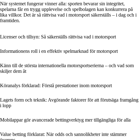
När systemet fungerar vinner alla: sporten bevarar sin integritet,
spelarna får en trygg upplevelse och spelbolagen kan konkurrera på
lika villkor. Det är så rättvisa vad i motorsport säkerställs – i dag och i
framtiden.
Licenser och tillsyn: Så säkerställs rättvisa vad i motorsport
Informationens roll i en effektiv spelmarknad för motorsport
Känn till de största internationella motorsportserierna – och vad som
skiljer dem åt
Köranalys förklarad: Förstå prestationer inom motorsport
Lagets form och teknik: Avgörande faktorer för att förutsäga framgång
i lopp
Mobilappar gör avancerade bettingverktyg mer tillgängliga för alla
Value betting förklarat: När odds och sannolikheter inte stämmer
överens