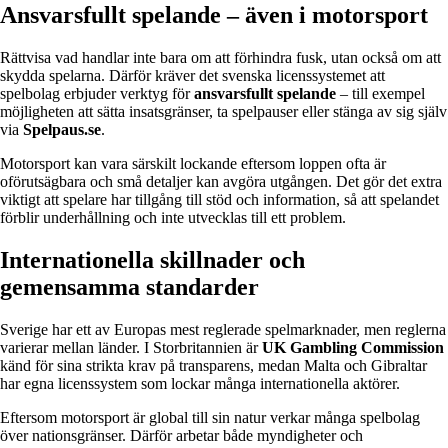
Ansvarsfullt spelande – även i motorsport
Rättvisa vad handlar inte bara om att förhindra fusk, utan också om att
skydda spelarna. Därför kräver det svenska licenssystemet att
spelbolag erbjuder verktyg för
ansvarsfullt spelande
– till exempel
möjligheten att sätta insatsgränser, ta spelpauser eller stänga av sig själv
via
Spelpaus.se
.
Motorsport kan vara särskilt lockande eftersom loppen ofta är
oförutsägbara och små detaljer kan avgöra utgången. Det gör det extra
viktigt att spelare har tillgång till stöd och information, så att spelandet
förblir underhållning och inte utvecklas till ett problem.
Internationella skillnader och
gemensamma standarder
Sverige har ett av Europas mest reglerade spelmarknader, men reglerna
varierar mellan länder. I Storbritannien är
UK Gambling Commission
känd för sina strikta krav på transparens, medan Malta och Gibraltar
har egna licenssystem som lockar många internationella aktörer.
Eftersom motorsport är global till sin natur verkar många spelbolag
över nationsgränser. Därför arbetar både myndigheter och