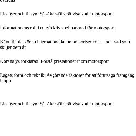
Licenser och tillsyn: Så säkerställs rättvisa vad i motorsport
Informationens roll i en effektiv spelmarknad för motorsport
Känn till de största internationella motorsportserierna – och vad som
skiljer dem åt
Köranalys förklarad: Förstå prestationer inom motorsport
Lagets form och teknik: Avgörande faktorer för att förutsäga framgång
i lopp
Licenser och tillsyn: Så säkerställs rättvisa vad i motorsport