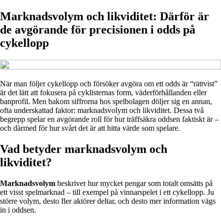
Marknadsvolym och likviditet: Därför är
de avgörande för precisionen i odds på
cykellopp
När man följer cykellopp och försöker avgöra om ett odds är “rättvist”
är det lätt att fokusera på cyklisternas form, väderförhållanden eller
banprofil. Men bakom siffrorna hos spelbolagen döljer sig en annan,
ofta underskattad faktor: marknadsvolym och likviditet. Dessa två
begrepp spelar en avgörande roll för hur träffsäkra oddsen faktiskt är –
och därmed för hur svårt det är att hitta värde som spelare.
Vad betyder marknadsvolym och
likviditet?
Marknadsvolym
beskriver hur mycket pengar som totalt omsätts på
ett visst spelmarknad – till exempel på vinnarspelet i ett cykellopp. Ju
större volym, desto fler aktörer deltar, och desto mer information vägs
in i oddsen.