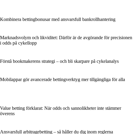
Kombinera bettingbonusar med ansvarsfull bankrollhantering
Marknadsvolym och likviditet: Därför är de avgörande för precisionen
i odds på cykellopp
Förstå bookmakerens strategi – och bli skarpare på cykelanalys
Mobilappar gör avancerade bettingverktyg mer tillgängliga för alla
Value betting förklarat: När odds och sannolikheter inte stämmer
överens
Ansvarsfull arbitragebetting – så håller du dig inom reglerna