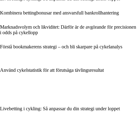
Kombinera bettingbonusar med ansvarsfull bankrollhantering
Marknadsvolym och likviditet: Därför är de avgörande för precisionen
i odds på cykellopp
Förstå bookmakerens strategi – och bli skarpare på cykelanalys
Använd cykelstatistik för att förutsäga tävlingsresultat
Livebetting i cykling: Så anpassar du din strategi under loppet