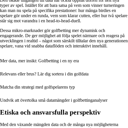
Den ökade tillgången till data har också öppnat dörren för helt nya
typer av spel. Istället för att bara satsa på vem som vinner turneringen
kan man nu spela på specifika prestationer: hur många birdies en
spelare gör under en runda, vem som klarar cutten, eller hur två spelare
står sig mot varandra i en head-to-head-duell.
Dessa mikro-marknader gör golfbetting mer dynamisk och
engagerande. De ger möjlighet att följa spelet närmare och reagera på
utvecklingen i realtid – något som särskilt tilltalar den nya generationen
spelare, vana vid snabba dataflöden och interaktivt innehåll.
Mer data, mer insikt: Golfbetting i en ny era
Relevans eller brus? Lär dig sortera i din golfdata
Matcha din strategi med golfspelarens typ
Undvik att övertolka små datamängder i golfbettinganalyser
Etiska och ansvarsfulla perspektiv
Med den växande mängden data och de många nya möjligheterna